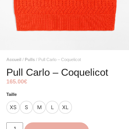
Accueil
/
Pulls
/ Pull Carlo – Coquelicot
Pull Carlo – Coquelicot
165.00
€
Taille
XS
S
M
L
XL