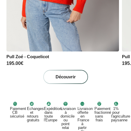
Pull Zoé - Coquelicot
Pull
195.00
€
195
Découvrir
Paiement
Echanges
Expédition
Livraison
Livraison
Paiement
1%
CB
et
dans
à
offerte
fractionné
pour
sécurisé
retours
toute
domicile
en
sans
l'agriculture
gratuits
l'Europe
ou
France
frais
paysanne
point
à
relai
partir