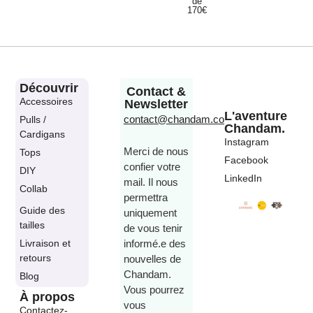
de
170€
Découvrir
Contact &
Accessoires
Newsletter
L'aventure
contact@chandam.co
Pulls /
Chandam.
Cardigans
Instagram
Merci de nous
Tops
Facebook
confier votre
DIY
LinkedIn
mail. Il nous
Collab
permettra
Guide des
uniquement
tailles
de vous tenir
Livraison et
informé.e des
retours
nouvelles de
Chandam.
Blog
Vous pourrez
À propos
vous
Contactez-