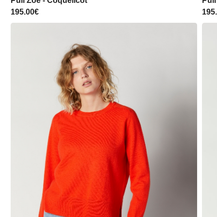
Pull Zoé - Coquelicot
Pull
195.00
€
195