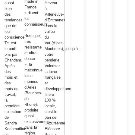
made in
aussi
éleveur
France
bien
à
» disent
des
Villeneuve-
les
tendances
d’Entraunes
connaisseurs.
que de
dans la
«
leur
vallée
Rustique,
conscience.
du
très
Tel est
Var (Alpes-
résistante
le parti
Maritimes), jusqu’à…
et ultra-
pris par
votre
douce
Chandam.
penderie.
», la
Après
Valoriser
méconnue
des
la laine
laine
mois et
française
mérinos
des
et
d’Arles
mois de
développer une
(Bouches-
travail,
filière
du-
la
100 %
Rhône),
première
locale,
produite
collection
c’est le
quasi
de
pari de
exclusivement
Sandra
l’Azuréenne
dans la
Kochmatlian
Eléonore
région
et
Bricca