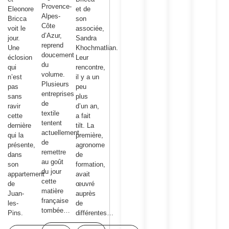
Provence-
Eleonore
et de
Alpes-
Bricca
son
Côte
voit le
associée,
d’Azur,
jour.
Sandra
reprend
Une
Khochmatlian.
doucement
éclosion
Leur
du
qui
rencontre,
volume.
n’est
il y a un
Plusieurs
pas
peu
entreprises
sans
plus
de
ravir
d’un an,
textile
cette
a fait
tentent
dernière
tilt. La
actuellement
qui la
première,
de
présente,
agronome
remettre
dans
de
au goût
son
formation,
du jour
appartement
avait
cette
de
œuvré
matière
Juan-
auprès
française
les-
de
tombée…
Pins.
différentes…