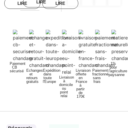
LIRE
LIRE
LIRE
Paiement
1%
CB
pour
Echanges
Expédition
Livraison
Paiement
sécurisé
l'agriculture
et
dans
offerte
fractionné
paysanne
Livraison
retours
toute
en
sans
à
gratuits
l'Europe
France
frais
domicile
à
ou
partir
point
de
relai
170€