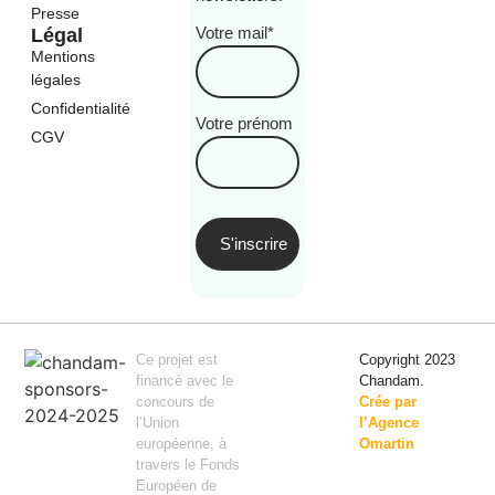
Presse
Votre mail*
Légal
Mentions
légales
Confidentialité
Votre prénom
CGV
Ce projet est
Copyright 2023
financé avec le
Chandam.
concours de
Crée par
l’Union
l’Agence
européenne, à
Omartin
travers le Fonds
Européen de