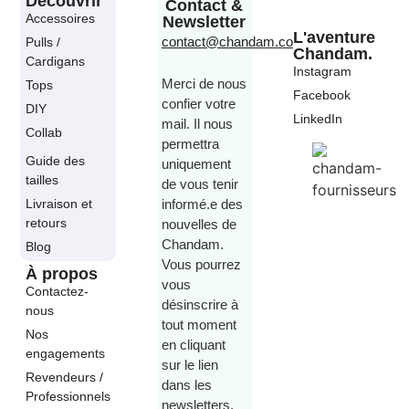
Découvrir
Contact &
Accessoires
Newsletter
L'aventure
contact@chandam.co
Pulls /
Chandam.
Cardigans
Instagram
Merci de nous
Tops
Facebook
confier votre
DIY
LinkedIn
mail. Il nous
Collab
permettra
Guide des
uniquement
tailles
de vous tenir
Livraison et
informé.e des
retours
nouvelles de
Chandam.
Blog
Vous pourrez
À propos
vous
Contactez-
désinscrire à
nous
tout moment
Nos
en cliquant
engagements
sur le lien
Revendeurs /
dans les
Professionnels
newsletters.