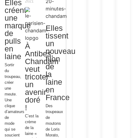
Elles
2021
créent
une
marque
Elles
de
tissent
pulls
un
À
en
nouveau
Antibes,
laine
filon
Chandam
de
Sortir
veut
du
la
tricoter
troupeau,
laine
créer
un
en
une
avenir
meute.
France
doré
Une
!
clique
Des
d’amateurs
troupeaux
C’est la
de
de
crème
mode
moutons
de la
qui se
de Loris
laine «
soucient
Morato,