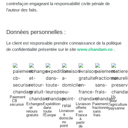
contrefaçon engageant la responsabilité civile pénale de
l’auteur des faits.
Données personnelles :
Le client est responsable prendre connaissance de la politique
de confidentialité présentée sur le site
www.chandam.co
.
Paiement
1%
CB
pour
Echanges
Expédition
Livraison
Paiement
sécurisé
l'agriculture
et
dans
offerte
fractionné
paysanne
Livraison
retours
toute
en
sans
à
gratuits
l'Europe
France
frais
domicile
à
ou
partir
point
de