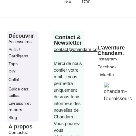
relai
170€
Découvrir
Contact &
Accessoires
Newsletter
L'aventure
contact@chandam.co
Pulls /
Chandam.
Cardigans
Instagram
Merci de nous
Tops
Facebook
confier votre
DIY
LinkedIn
mail. Il nous
Collab
permettra
Guide des
uniquement
tailles
de vous tenir
Livraison et
informé.e des
retours
nouvelles de
Chandam.
Blog
Vous pourrez
À propos
vous
Contactez-