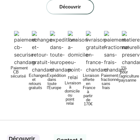
Découvrir
Paiement
1%
CB
pour
Echanges
Expédition
Livraison
Paiement
sécurisé
l'agriculture
et
dans
offerte
fractionné
paysanne
Livraison
retours
toute
en
sans
à
gratuits
l'Europe
France
frais
domicile
à
ou
partir
point
de
relai
170€
Découvrir