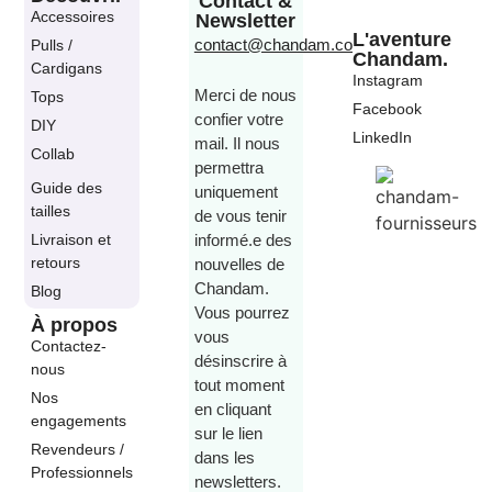
Contact &
Accessoires
Newsletter
L'aventure
contact@chandam.co
Pulls /
Chandam.
Cardigans
Instagram
Merci de nous
Tops
Facebook
confier votre
DIY
LinkedIn
mail. Il nous
Collab
permettra
Guide des
uniquement
tailles
de vous tenir
Livraison et
informé.e des
retours
nouvelles de
Chandam.
Blog
Vous pourrez
À propos
vous
Contactez-
désinscrire à
nous
tout moment
Nos
en cliquant
engagements
sur le lien
Revendeurs /
dans les
Professionnels
newsletters.